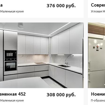
а
376 000
руб.
Совре
 Маленькая кухня
Угловая М
Подробнее
Узнать стоимость
П
еменная 452
308 000
руб.
Ноеми
 Маленькая кухня
П-образна