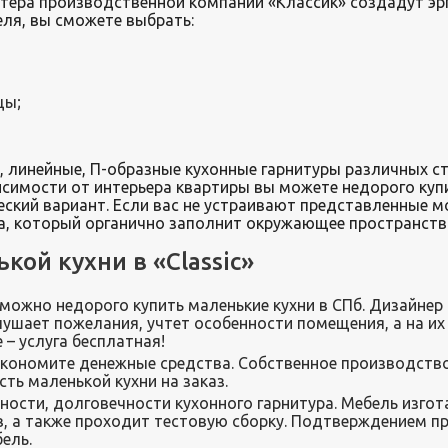
тера производственной компании «Классик» создадут эр
ля, вы сможете выбрать:
цы;
, линейные, П-образные кухонные гарнитуры различных ст
исимости от интерьера квартиры вы можете недорого куп
ческий вариант. Если вас не устраивают представленные
ра, который органично заполнит окружающее пространст
ой кухни в «Classic»
е можно недорого купить маленькие кухни в СПб. Дизайнер
ушает пожелания, учтет особенности помещения, а на их
 – услуга бесплатная!
экономите денежные средства. Собственное производство
ть маленькой кухни на заказ.
жности, долговечности кухонного гарнитура. Мебель изг
, а также проходит тестовую сборку. Подтверждением п
ель.