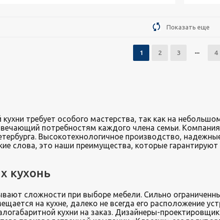
Подробнее
Узнать стоимость
П
Показать еще
1
2
3
4
 кухни требует особого мастерства, так как на небольш
вечающий потребностям каждого члена семьи. Компания 
етербурга. Высокотехнологичное производство, надежные
кие слова, это наши преимущества, которые гарантируют
х кухонь
ывают сложности при выборе мебели. Сильно ограниченн
ещается на кухне, далеко не всегда его расположение ус
алогабаритной кухни на заказ. Дизайнеры-проектировщик