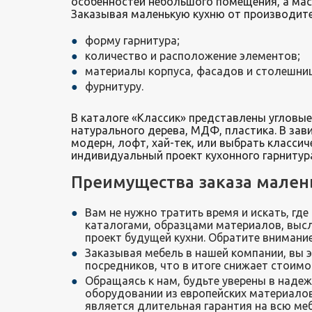
особенностей небольшого помещения, а мас
Заказывая маленькую кухню от производите
форму гарнитура;
количество и расположение элементов;
материалы корпуса, фасадов и столешни
фурнитуру.
В каталоге «Классик» представлены угловые
натурального дерева, МДФ, пластика. В зав
модерн, лофт, хай-тек, или выбрать класси
индивидуальный проект кухонного гарниту
Преимущества заказа маленьк
Вам не нужно тратить время и искать, гд
каталогами, образцами материалов, высл
проект будущей кухни. Обратите внимание
Заказывая мебель в нашей компании, вы 
посредников, что в итоге снижает стоимос
Обращаясь к нам, будьте уверены в наде
оборудовании из европейских материалов
является длительная гарантия на всю меб