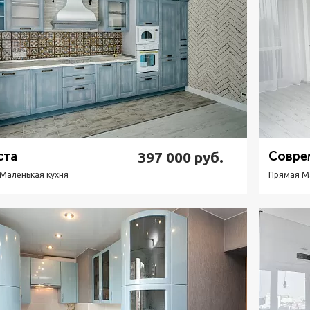
ста
397 000
руб.
Совре
Маленькая кухня
Прямая М
Подробнее
Узнать стоимость
П