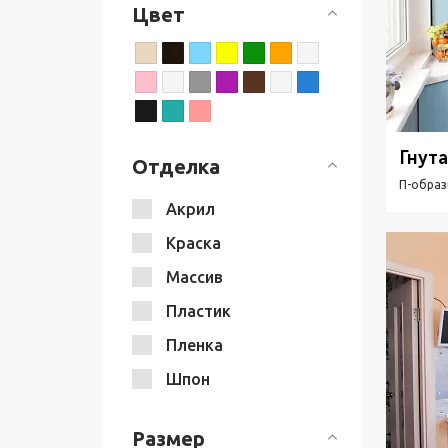
Цвет
Хай-тек
Гнута
Отделка
П-образ
Акрил
Краска
Массив
Пластик
Пленка
Шпон
Размер