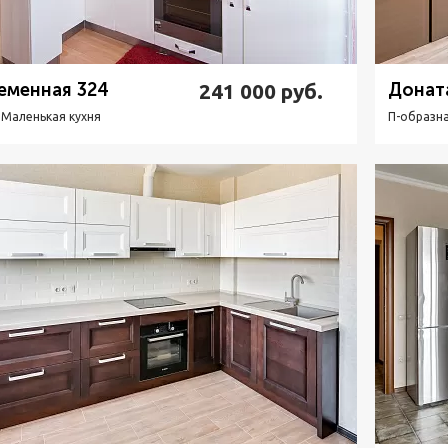
еменная 324
241 000
руб.
Донат
 Маленькая кухня
П-образна
Подробнее
Узнать стоимость
П