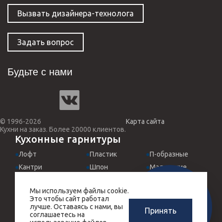
Вызвать дизайнера-технолога
Задать вопрос
Будьте с нами
© 1996-2026
Карта сайта
Кухни на заказ. Более 20000 клиентов.
Кухонные гарнитуры
Лофт
Пластик
П-образные
Кантри
Шпон
Маленькие
Классические
МДФ эмаль
Для студий
Мы используем файлы cookie.
Хай-Тек
Италия
Встроенные
ЗАМЕРЩИК-
Это чтобы сайт работал
РАСЧЕТ КУХНИ
ДИЗАЙНЕР
Прованс
Угловые
Черные
лучше. Оставаясь с нами, вы
Принять
ЗА 10 МИНУТ
соглашаетесь на
БЕСПЛАТНО
Массив дерева
Прямые
Красные