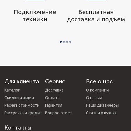
р
Подключение
Бесплатная
техники
доставка и подъем
Для клиента
Сервис
Все о нас
Каталог
Доставка
О компании
Скидки и акции
Оплата
Отзывы
Расчет стоимости
Гарантия
Наши дизайнеры
Рассрочка и кредит
Вопрос-ответ
Статьи о кухнях
Контакты