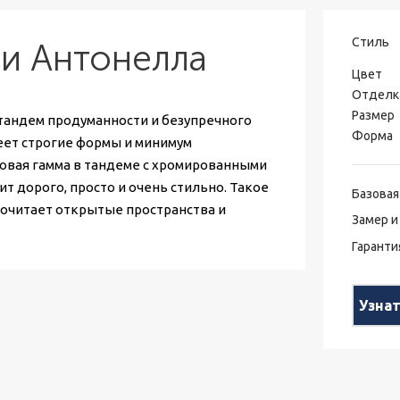
Стиль
и Антонелла
Цвет
Отделк
Размер
 тандем продуманности и безупречного
Форма
ет строгие формы и минимум
овая гамма в тандеме с хромированными
т дорого, просто и очень стильно. Такое
Базовая
почитает открытые пространства и
Замер и
Гаранти
Узна