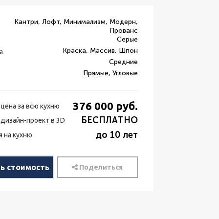
Кантри, Лофт, Минимализм, Модерн,
Прованс
Серые
Краска, Массив, Шпон
а
Средние
Прямые, Угловые
376 000
руб.
 цена за всю кухню
БЕСПЛАТНО
 дизайн-проект в 3D
до 10 лет
я на кухню
ть стоимость
Поделиться