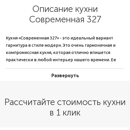
Описание кухни
Современная 327
Кухня «Современная 327» - это идеальный вариант
гарнитура в стиле модерн. Это очень гармоничная и
компромиссная кухня, которая отлично впишется
практически в любой интерьер нашего времени. Ее
конструкция правильная и удобная с точки зрения
эргономики, хозяйка точно оценит по достоинству
Развернуть
удобные шкафы и ящики.
Гладкие глянцевые фасады и простые ручки делают
Рассчитайте стоимость кухни
кухню «Современная 327» стильной и универсальной. С
ней будет хорошо сочетаться любая современная
в 1 клик
техника и мебель. Изюминкой гарнитура станет
продолжение столешницы на торец гарнитура –