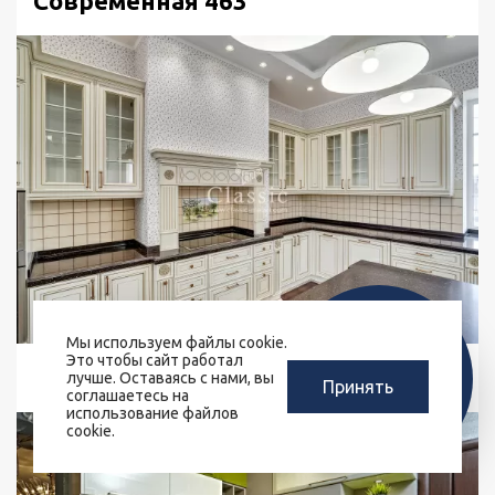
Современная 463
Мы используем файлы cookie.
ЗАМЕРЩИК-
Это чтобы сайт работал
РАСЧЕТ КУХНИ
Классика 459
ДИЗАЙНЕР
лучше. Оставаясь с нами, вы
Принять
ЗА 10 МИНУТ
соглашаетесь на
БЕСПЛАТНО
использование файлов
cookie.