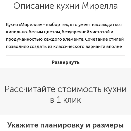
Описание кухни Мирелла
Кухня «Мирелла» – выбор тех, кто умеет наслаждаться
кипельно-белым цветом, безупречной чистотой и
продуманностью каждого элемента. Сочетание стилей
позволило создать из классического варианта вполне
современный образец мебели, который особенно
подойдет тем, кто любит классику, но хотел бы
Развернуть
привнести в интерьер нотки модерна.
Наши специалисты создадут проект с учетом всех
Рассчитайте стоимость кухни
ваших предпочтений по дизайну и функционалу.
Каждый гарнитур выполняется по индивидуальному
в 1 клик
заказу и полностью соответствует пожеланиям
заказчика.
Укажите планировку и размеры